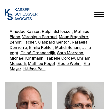
Amédée Kasser
Ralph Schlosser
Mathieu
Blanc
Véronique Perroud
Maud Fragnière
Benoît Fischer
Gaspard Genton
Rafaella
Demierre
Emilie Kohler
Mehdi Benani
Julia
Vogt
Chloé Groenendijk
Sara Marzano
Michael Kottmann
Isabelle Cordey
Myriam
Messerli
Mathieu Poget
Elodie Wehrli
Ella
Meyer
Hélène Belli